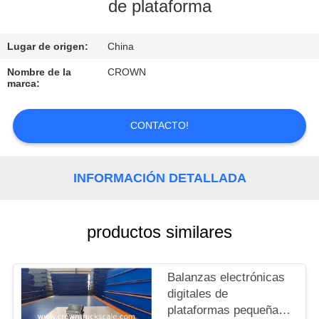
de plataforma
CONTROL
Lugar de origen:
China
DE
CALIDAD
Nombre de la
CROWN
marca:
CONTACTO
CONTACTO!
SOLICITAR
INFORMACIÓN DETALLADA
UNA
COTIZACIÓN
productos similares
MAPA
DEL
Balanzas electrónicas
digitales de
SITIO
plataformas pequeñas