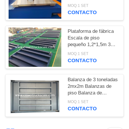
con alta precisión
MOQ:1 SET
PRIVACY
CONTACTO
POLICY
Plataforma de fábrica
Escala de piso
pequeño 1,2*1,5m 3
toneladas con entrega
MOQ:1 SET
rápida
CONTACTO
Balanza de 3 toneladas
2mx2m Balanzas de
piso Balanza de
plataforma
MOQ:1 SET
CONTACTO