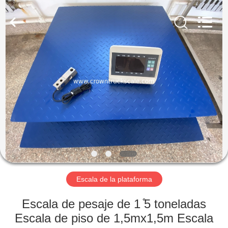
Weighing
Scales
Co.,
Ltd.
All
Rights
Reserved.
Developed
INICIO
by
ECER
PRODUCTOS
SOBRE
NOSOTROS
VISITA
A
Escala de la plataforma
LA
Escala de pesaje de 1 ̊5 toneladas
FÁBRICA
Escala de piso de 1,5mx1,5m Escala