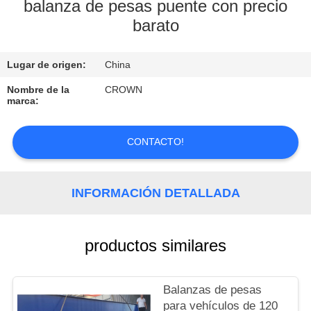
balanza de pesas puente con precio
barato
CONTROL
DE
Lugar de origen:
China
CALIDAD
Nombre de la
CROWN
marca:
CONTACTO
CONTACTO!
SOLICITAR
UNA
INFORMACIÓN DETALLADA
COTIZACIÓN
productos similares
MAPA
DEL
Balanzas de pesas
SITIO
para vehículos de 120