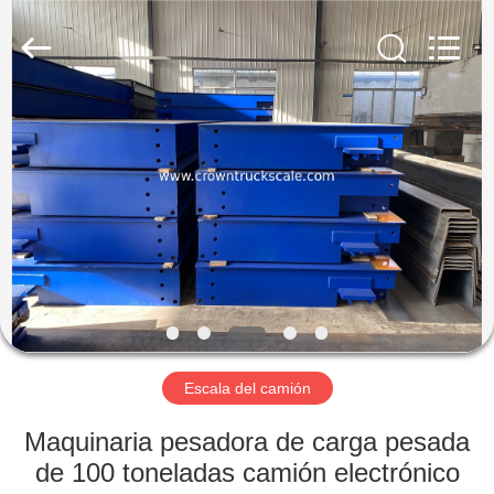
Scales
Co.,
Ltd.
All
Rights
Reserved.
Developed
by
INICIO
ECER
PRODUCTOS
SOBRE
NOSOTROS
VISITA
A
Escala del camión
LA
Maquinaria pesadora de carga pesada
FÁBRICA
de 100 toneladas camión electrónico