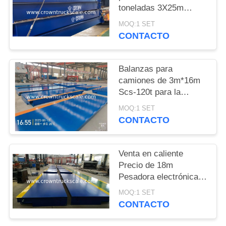
toneladas 3X25m
PRIVACY
Balanza de pesas para
MOQ:1 SET
camiones
POLICY
CONTACTO
Balanzas para
camiones de 3m*16m
Scs-120t para la
pesaje de vehículos
MOQ:1 SET
CONTACTO
Venta en caliente
Precio de 18m
Pesadora electrónica
Balanza 30t 50t 60t 70t
MOQ:1 SET
80t 100t
CONTACTO