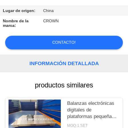
CONTROL
Lugar de origen:
China
DE
Nombre de la
CROWN
marca:
CALIDAD
CONTACTO!
CONTACTO
INFORMACIÓN DETALLADA
SOLICITAR
UNA
COTIZACIÓN
productos similares
MAPA
Balanzas electrónicas
digitales de
DEL
plataformas pequeñas
SITIO
con alta precisión
MOQ:1 SET