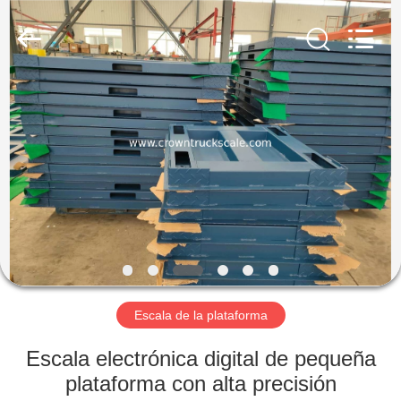
Weighing
Scales
Co.,
Ltd.
All
Rights
Reserved.
Developed
INICIO
by
ECER
PRODUCTOS
SOBRE
NOSOTROS
VISITA
A
Escala de la plataforma
LA
Escala electrónica digital de pequeña
FÁBRICA
plataforma con alta precisión