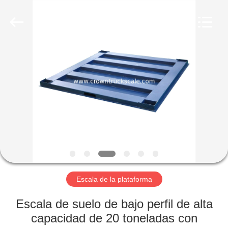
Weighing
Scales
Co.,
Ltd.
All
Rights
Reserved.
Developed
INICIO
by
ECER
PRODUCTOS
SOBRE
NOSOTROS
VISITA
A
Escala de la plataforma
LA
Escala de suelo de bajo perfil de alta
FÁBRICA
capacidad de 20 toneladas con