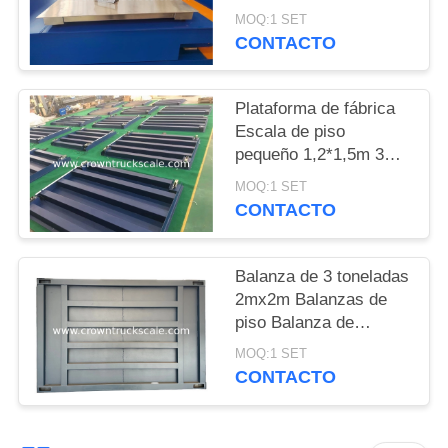
con alta precisión
MOQ:1 SET
PRIVACY
CONTACTO
POLICY
Plataforma de fábrica
Escala de piso
pequeño 1,2*1,5m 3
toneladas con entrega
MOQ:1 SET
rápida
CONTACTO
Balanza de 3 toneladas
2mx2m Balanzas de
piso Balanza de
plataforma
MOQ:1 SET
CONTACTO