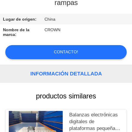
rampas
CONTROL
Lugar de origen:
China
DE
CALIDAD
Nombre de la
CROWN
marca:
CONTACTO
CONTACTO!
SOLICITAR
INFORMACIÓN DETALLADA
UNA
COTIZACIÓN
productos similares
MAPA
DEL
Balanzas electrónicas
digitales de
SITIO
plataformas pequeñas