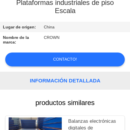
Plataformas industriales de piso
Escala
CONTROL
DE
Lugar de origen:
China
CALIDAD
Nombre de la
CROWN
marca:
CONTACTO
CONTACTO!
SOLICITAR
UNA
INFORMACIÓN DETALLADA
COTIZACIÓN
productos similares
MAPA
DEL
Balanzas electrónicas
SITIO
digitales de