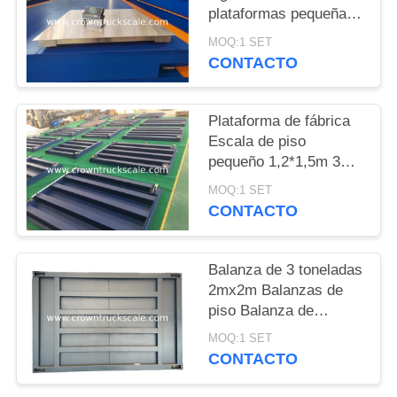
plataformas pequeñas
PRIVACY
con alta precisión
MOQ:1 SET
POLICY
CONTACTO
Plataforma de fábrica
Escala de piso
pequeño 1,2*1,5m 3
toneladas con entrega
MOQ:1 SET
rápida
CONTACTO
Balanza de 3 toneladas
2mx2m Balanzas de
piso Balanza de
plataforma
MOQ:1 SET
CONTACTO