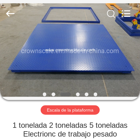
Weighing
Scales
Co.,
Ltd.
All
Rights
Reserved.
Developed
INICIO
by
ECER
PRODUCTOS
SOBRE
NOSOTROS
VISITA
A
Escala de la plataforma
LA
1 tonelada 2 toneladas 5 toneladas
FÁBRICA
Electrionc de trabajo pesado