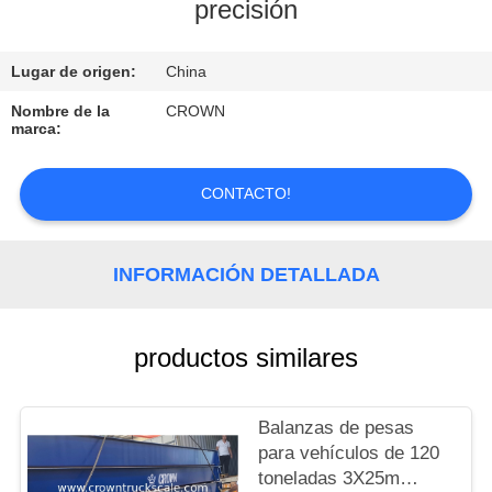
precisión
CONTROL
Lugar de origen:
China
DE
CALIDAD
Nombre de la
CROWN
marca:
CONTACTO
CONTACTO!
SOLICITAR
INFORMACIÓN DETALLADA
UNA
COTIZACIÓN
productos similares
MAPA
DEL
Balanzas de pesas
para vehículos de 120
SITIO
toneladas 3X25m