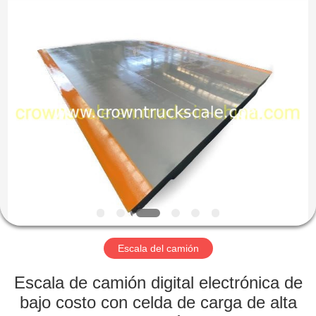
Scales
Co.,
Ltd.
All
Rights
Reserved.
Developed
by
INICIO
ECER
PRODUCTOS
SOBRE
NOSOTROS
VISITA
A
Escala del camión
LA
Escala de camión digital electrónica de
FÁBRICA
bajo costo con celda de carga de alta