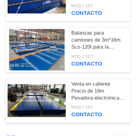
Balanza de pesas para
MOQ:1 SET
camiones
PRIVACY
CONTACTO
POLICY
Balanzas para
camiones de 3m*16m
Scs-120t para la
pesaje de vehículos
MOQ:1 SET
CONTACTO
Venta en caliente
Precio de 18m
Pesadora electrónica
Balanza 30t 50t 60t 70t
MOQ:1 SET
80t 100t
CONTACTO