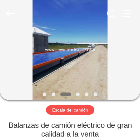
Scales
Co.,
Ltd.
All
Rights
Reserved.
Developed
by
INICIO
ECER
PRODUCTOS
SOBRE
NOSOTROS
VISITA
A
Escala del camión
LA
Balanzas de camión eléctrico de gran
FÁBRICA
calidad a la venta