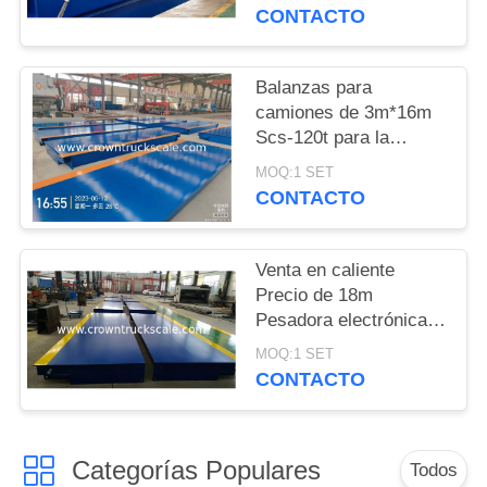
camiones
CONTACTO
PRIVACY
POLICY
Balanzas para
camiones de 3m*16m
Scs-120t para la
pesaje de vehículos
MOQ:1 SET
CONTACTO
Venta en caliente
Precio de 18m
Pesadora electrónica
Balanza 30t 50t 60t 70t
MOQ:1 SET
80t 100t
CONTACTO
Categorías Populares
Todos