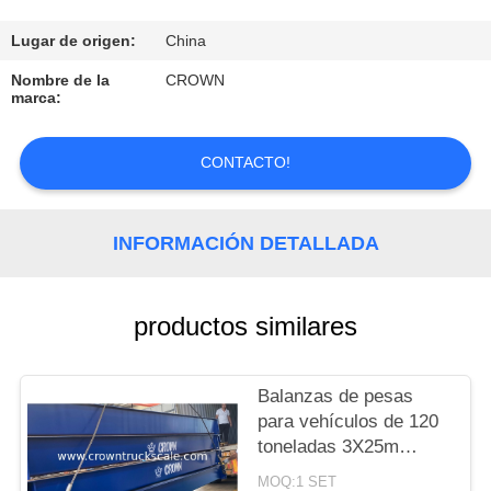
CONTROL
Lugar de origen:
China
DE
Nombre de la
CROWN
marca:
CALIDAD
CONTACTO!
CONTACTO
INFORMACIÓN DETALLADA
SOLICITAR
UNA
COTIZACIÓN
productos similares
MAPA
Balanzas de pesas
para vehículos de 120
DEL
toneladas 3X25m
SITIO
Balanza de pesas para
MOQ:1 SET