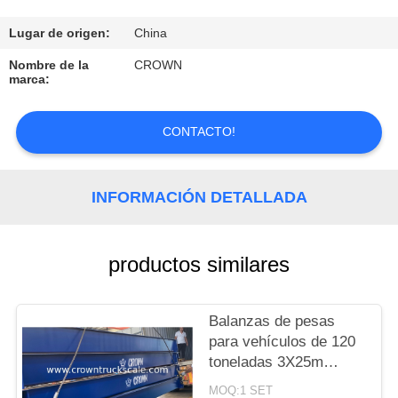
CONTROL
Lugar de origen:
China
DE
Nombre de la
CROWN
marca:
CALIDAD
CONTACTO!
CONTACTO
INFORMACIÓN DETALLADA
SOLICITAR
UNA
COTIZACIÓN
productos similares
MAPA
Balanzas de pesas
para vehículos de 120
DEL
toneladas 3X25m
SITIO
Balanza de pesas para
MOQ:1 SET