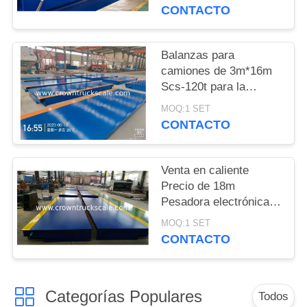
camiones
CONTACTO
PRIVACY
POLICY
Balanzas para
camiones de 3m*16m
Scs-120t para la
pesaje de vehículos
MOQ:1 SET
CONTACTO
Venta en caliente
Precio de 18m
Pesadora electrónica
Balanza 30t 50t 60t 70t
MOQ:1 SET
80t 100t
CONTACTO
Categorías Populares
Todos