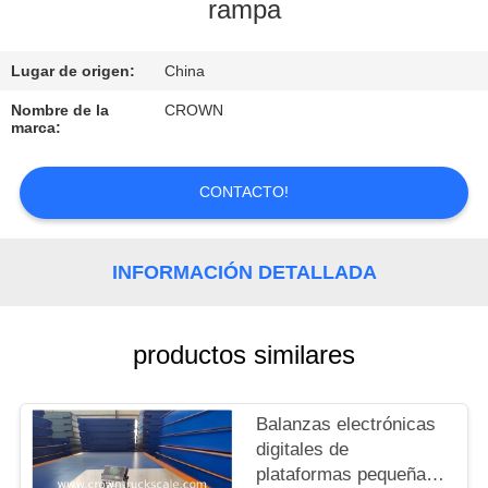
rampa
CONTROL
Lugar de origen:
China
DE
CALIDAD
Nombre de la
CROWN
marca:
CONTACTO
CONTACTO!
SOLICITAR
INFORMACIÓN DETALLADA
UNA
COTIZACIÓN
productos similares
MAPA
DEL
Balanzas electrónicas
digitales de
SITIO
plataformas pequeñas