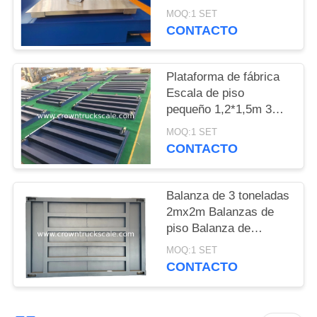
con alta precisión
MOQ:1 SET
PRIVACY
CONTACTO
POLICY
Plataforma de fábrica
Escala de piso
pequeño 1,2*1,5m 3
toneladas con entrega
MOQ:1 SET
rápida
CONTACTO
Balanza de 3 toneladas
2mx2m Balanzas de
piso Balanza de
plataforma
MOQ:1 SET
CONTACTO