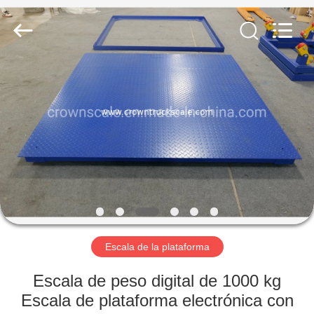
Weighing
Scales
Co.,
Ltd.
All
Rights
Reserved.
Developed
INICIO
by
ECER
PRODUCTOS
SOBRE
NOSOTROS
VISITA
A
Escala de la plataforma
LA
Escala de peso digital de 1000 kg
FÁBRICA
Escala de plataforma electrónica con