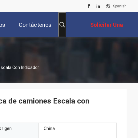
Spanish
os
Contáctenos
Solicitar Una
Cotización
scala Con Indicador
ca de camiones Escala con
origen
China