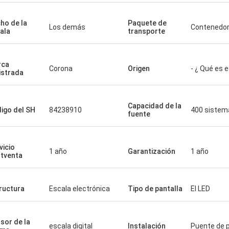
ho de la
Paquete de
Los demás
Contenedo
ala
transporte
rca
Corona
Origen
- ¿ Qué es 
istrada
Capacidad de la
igo del SH
84238910
400 sistem
fuente
vicio
1 año
Garantización
1 año
tventa
ructura
Escala electrónica
Tipo de pantalla
El LED
sor de la
escala digital
Instalación
Puente de 