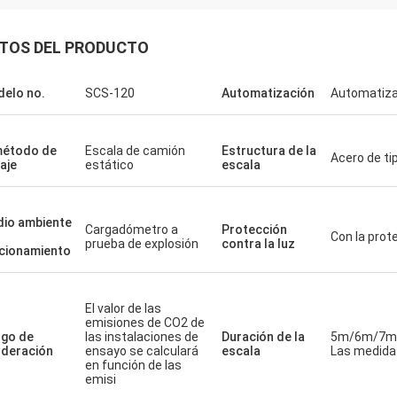
TOS DEL PRODUCTO
elo no.
SCS-120
Automatización
Automatiza
método de
Escala de camión
Estructura de la
Acero de ti
aje
estático
escala
io ambiente
Cargadómetro a
Protección
Con la prot
prueba de explosión
contra la luz
cionamiento
El valor de las
emisiones de CO2 de
go de
las instalaciones de
Duración de la
5m/6m/7m
deración
ensayo se calculará
escala
Las medidas
en función de las
emisi