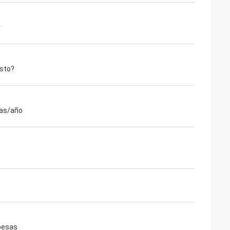
r
esto?
as/año
pesas