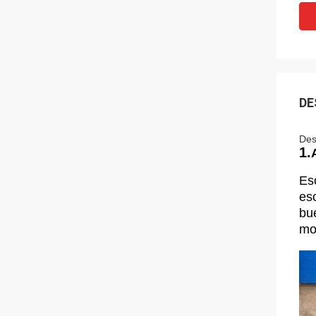
DE
Des
1.
Es
es
bue
mo