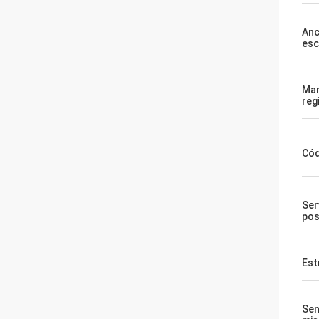
Anc
esc
Ma
reg
Cód
Ser
pos
Est
Sen