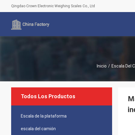
Qingdao Crown Electronic Weighing Scales Co., Ltd
Inicio
/
Escala Del 
Todos Los Productos
Ma
in
Escala de la plataforma
escala del camión