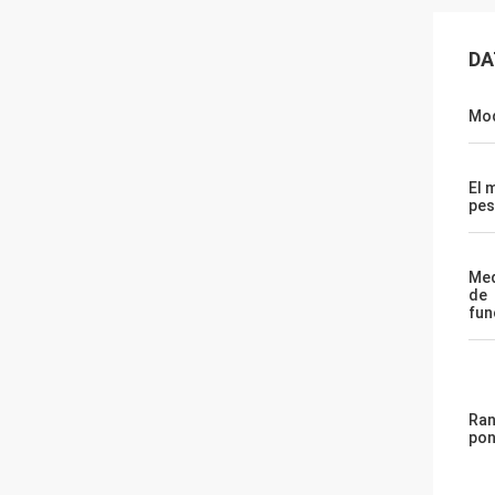
DA
Mod
El 
pes
Med
de
fun
Ran
pon