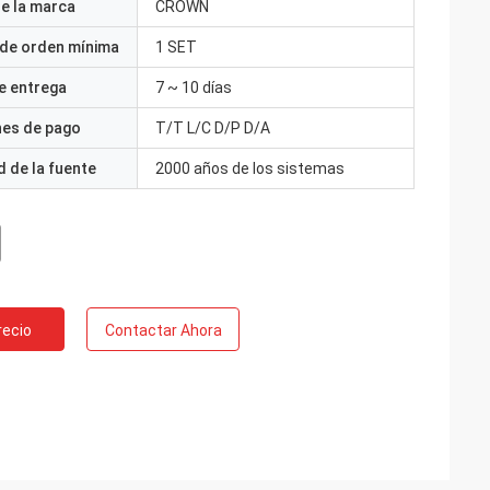
e la marca
CROWN
 de orden mínima
1 SET
e entrega
7 ~ 10 días
nes de pago
T/T L/C D/P D/A
 de la fuente
2000 años de los sistemas
recio
Contactar Ahora