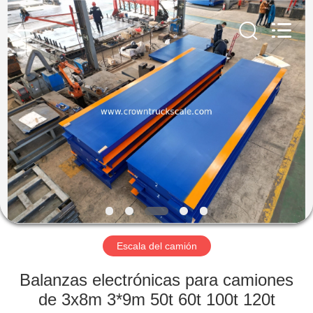
Scales
Co.,
Ltd.
All
Rights
Reserved.
Developed
by
INICIO
ECER
PRODUCTOS
SOBRE
NOSOTROS
VISITA
A
Escala del camión
LA
Balanzas electrónicas para camiones
FÁBRICA
de 3x8m 3*9m 50t 60t 100t 120t