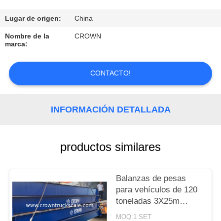
CONTROL
Lugar de origen:
China
DE
Nombre de la
CROWN
marca:
CALIDAD
CONTACTO!
CONTACTO
INFORMACIÓN DETALLADA
SOLICITAR
UNA
COTIZACIÓN
productos similares
MAPA
Balanzas de pesas
para vehículos de 120
DEL
toneladas 3X25m
SITIO
Balanza de pesas para
MOQ:1 SET