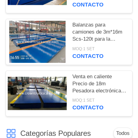
camiones
CONTACTO
PRIVACY
POLICY
Balanzas para
camiones de 3m*16m
Scs-120t para la
pesaje de vehículos
MOQ:1 SET
CONTACTO
Venta en caliente
Precio de 18m
Pesadora electrónica
Balanza 30t 50t 60t 70t
MOQ:1 SET
80t 100t
CONTACTO
Categorías Populares
Todos