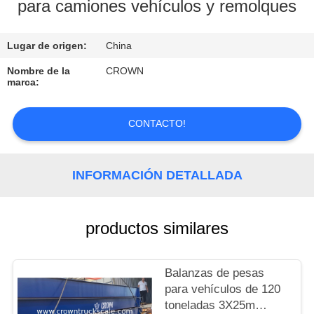
para camiones vehículos y remolques
CONTROL
Lugar de origen:
China
DE
CALIDAD
Nombre de la
CROWN
marca:
CONTACTO
CONTACTO!
SOLICITAR
INFORMACIÓN DETALLADA
UNA
COTIZACIÓN
productos similares
MAPA
DEL
Balanzas de pesas
para vehículos de 120
SITIO
toneladas 3X25m