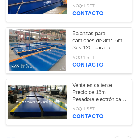
Balanza de pesas para
MOQ:1 SET
camiones
PRIVACY
CONTACTO
POLICY
Balanzas para
camiones de 3m*16m
Scs-120t para la
pesaje de vehículos
MOQ:1 SET
CONTACTO
Venta en caliente
Precio de 18m
Pesadora electrónica
Balanza 30t 50t 60t 70t
MOQ:1 SET
80t 100t
CONTACTO