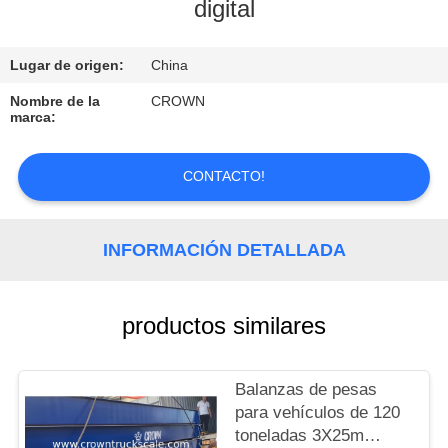
digital
CONTROL
Lugar de origen:
China
DE
CALIDAD
Nombre de la
CROWN
marca:
CONTACTO
CONTACTO!
SOLICITAR
INFORMACIÓN DETALLADA
UNA
COTIZACIÓN
productos similares
MAPA
DEL
Balanzas de pesas
para vehículos de 120
SITIO
toneladas 3X25m