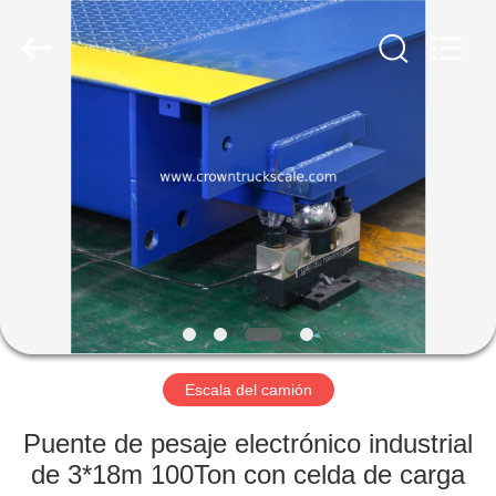
Scales
Co.,
Ltd.
All
Rights
Reserved.
Developed
by
INICIO
ECER
PRODUCTOS
SOBRE
NOSOTROS
VISITA
A
Escala del camión
LA
Puente de pesaje electrónico industrial
FÁBRICA
de 3*18m 100Ton con celda de carga