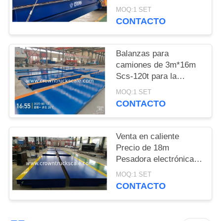
Balanza de pesas para
MOQ:1 SET
camiones
PRIVACY
CONTACTO
POLICY
Balanzas para
camiones de 3m*16m
Scs-120t para la
pesaje de vehículos
MOQ:1 SET
CONTACTO
Venta en caliente
Precio de 18m
Pesadora electrónica
Balanza 30t 50t 60t 70t
MOQ:1 SET
80t 100t
CONTACTO