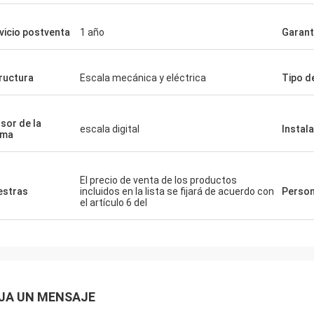
vicio postventa
1 año
Garant
ructura
Escala mecánica y eléctrica
Tipo d
sor de la
escala digital
Instal
sma
El precio de venta de los productos
stras
incluidos en la lista se fijará de acuerdo con
Person
el artículo 6 del
JA UN MENSAJE