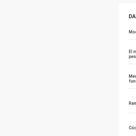
DA
Mod
El 
pes
Med
fun
Ran
Cód