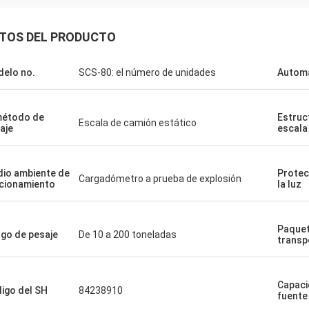
TOS DEL PRODUCTO
elo no.
SCS-80: el número de unidades
Automa
método de
Estruc
Escala de camión estático
aje
escala
io ambiente de
Protec
Cargadómetro a prueba de explosión
cionamiento
la luz
Paquet
go de pesaje
De 10 a 200 toneladas
transp
Capaci
igo del SH
84238910
fuente