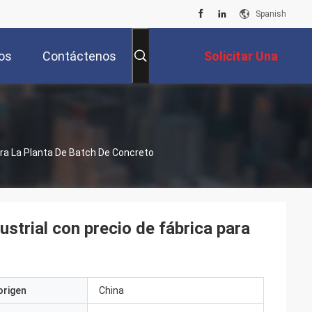
Spanish
os
Contáctenos
Solicitar Una
Cotización
ra La Planta De Batch De Concreto
trial con precio de fábrica para
origen
China