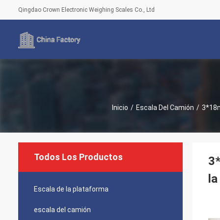
Qingdao Crown Electronic Weighing Scales Co., Ltd
Inicio
/
Escala Del Camión
/
3*18m
Todos Los Productos
3*
la
Escala de la plataforma
escala del camión