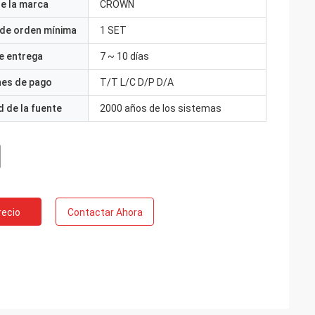
e la marca
CROWN
 de orden mínima
1 SET
e entrega
7 ~ 10 días
nes de pago
T/T L/C D/P D/A
 de la fuente
2000 años de los sistemas
recio
Contactar Ahora