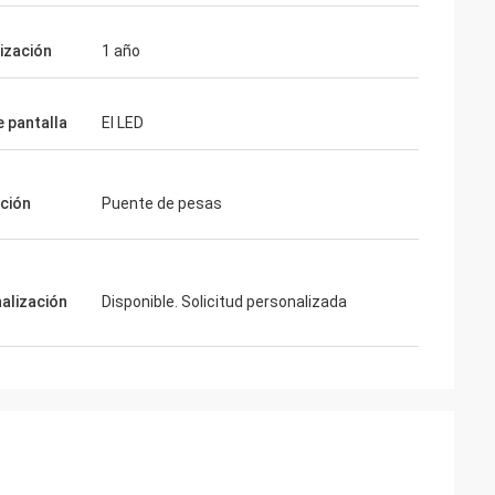
ización
1 año
e pantalla
El LED
ación
Puente de pesas
alización
Disponible. Solicitud personalizada