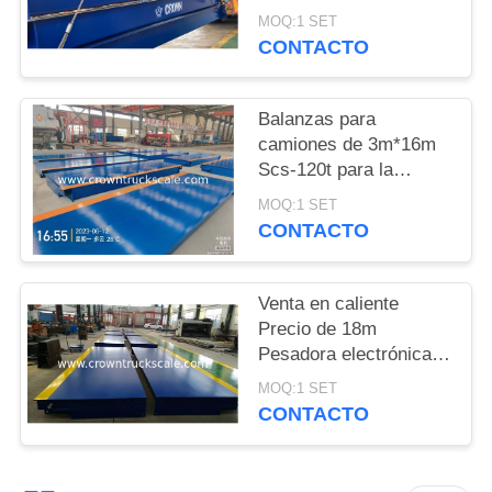
Balanza de pesas para
MOQ:1 SET
camiones
PRIVACY
CONTACTO
POLICY
Balanzas para
camiones de 3m*16m
Scs-120t para la
pesaje de vehículos
MOQ:1 SET
CONTACTO
Venta en caliente
Precio de 18m
Pesadora electrónica
Balanza 30t 50t 60t 70t
MOQ:1 SET
80t 100t
CONTACTO