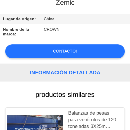
Zemic
CONTROL
Lugar de origen:
China
DE
CALIDAD
Nombre de la
CROWN
marca:
CONTACTO
CONTACTO!
SOLICITAR
INFORMACIÓN DETALLADA
UNA
COTIZACIÓN
productos similares
MAPA
DEL
Balanzas de pesas
para vehículos de 120
SITIO
toneladas 3X25m