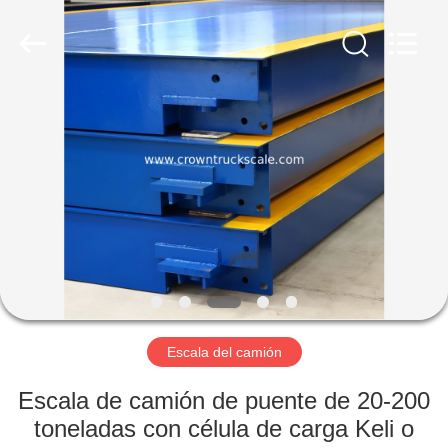
Scales
Co.,
Ltd.
All
Rights
Reserved.
Developed
by
INICIO
ECER
PRODUCTOS
SOBRE
NOSOTROS
VISITA
A
Escala del camión
LA
Escala de camión de puente de 20-200
FÁBRICA
toneladas con célula de carga Keli o