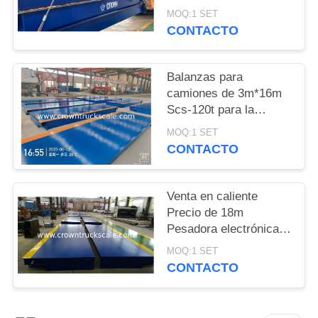
Balanza de pesas para
MOQ:1 SET
camiones
PRIVACY
CONTACTO
POLICY
Balanzas para
camiones de 3m*16m
Scs-120t para la
pesaje de vehículos
MOQ:1 SET
CONTACTO
Venta en caliente
Precio de 18m
Pesadora electrónica
Balanza 30t 50t 60t 70t
MOQ:1 SET
80t 100t
CONTACTO