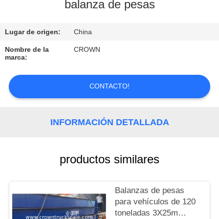
balanza de pesas
CONTROL
Lugar de origen:
China
DE
CALIDAD
Nombre de la
CROWN
marca:
CONTACTO
CONTACTO!
SOLICITAR
INFORMACIÓN DETALLADA
UNA
COTIZACIÓN
productos similares
MAPA
DEL
Balanzas de pesas
para vehículos de 120
SITIO
toneladas 3X25m