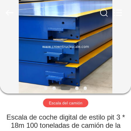
Scales
Co.,
Ltd.
All
Rights
Reserved.
Developed
by
INICIO
ECER
PRODUCTOS
SOBRE
NOSOTROS
VISITA
A
Escala del camión
LA
Escala de coche digital de estilo pit 3 *
FÁBRICA
18m 100 toneladas de camión de la