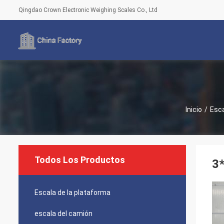
Qingdao Crown Electronic Weighing Scales Co., Ltd
Inicio
/
Esca
Todos Los Productos
3*
Escala de la plataforma
escala del camión