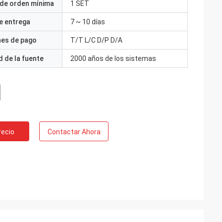
 de orden mínima
1 SET
e entrega
7 ~ 10 días
nes de pago
T/T L/C D/P D/A
 de la fuente
2000 años de los sistemas
recio
Contactar Ahora