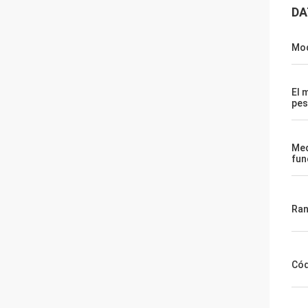
DA
Mod
El 
pes
Med
fun
Ran
Cód