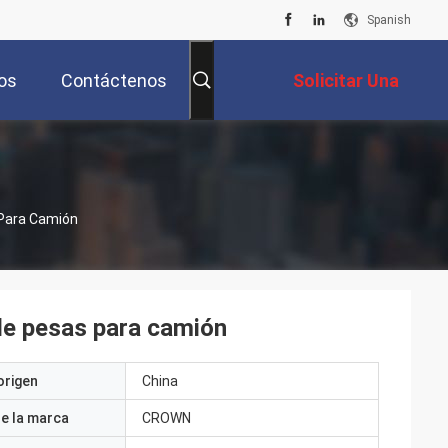
Spanish
os
Contáctenos
Solicitar Una
Cotización
Para Camión
de pesas para camión
origen
China
e la marca
CROWN