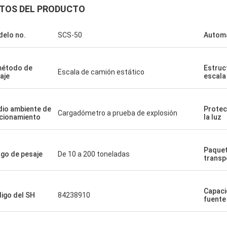
TOS DEL PRODUCTO
elo no.
SCS-50
Automa
método de
Estruc
Escala de camión estático
aje
escala
io ambiente de
Protec
Cargadómetro a prueba de explosión
cionamiento
la luz
Paquet
go de pesaje
De 10 a 200 toneladas
transp
Capaci
igo del SH
84238910
fuente