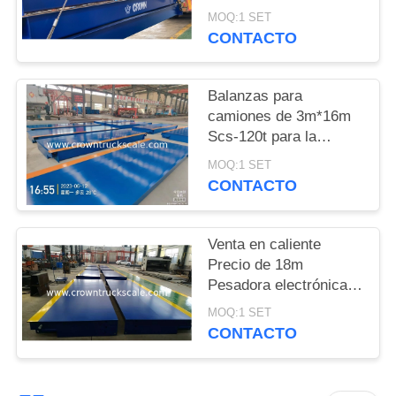
Balanza de pesas para
MOQ:1 SET
camiones
PRIVACY
CONTACTO
POLICY
Balanzas para
camiones de 3m*16m
Scs-120t para la
pesaje de vehículos
MOQ:1 SET
CONTACTO
Venta en caliente
Precio de 18m
Pesadora electrónica
Balanza 30t 50t 60t 70t
MOQ:1 SET
80t 100t
CONTACTO