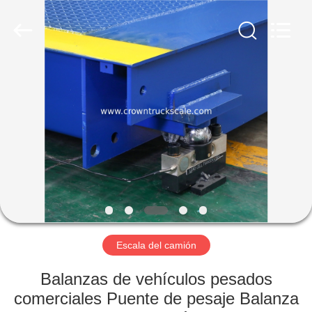
Scales
Co.,
Ltd.
All
Rights
Reserved.
Developed
by
INICIO
ECER
PRODUCTOS
SOBRE
NOSOTROS
VISITA
A
Escala del camión
LA
Balanzas de vehículos pesados
FÁBRICA
comerciales Puente de pesaje Balanza