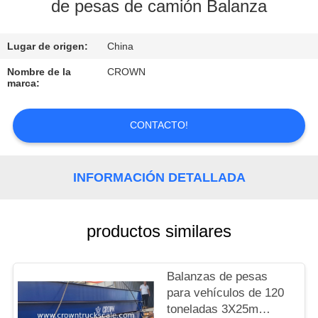
de pesas de camión Balanza
CONTROL
Lugar de origen:
China
DE
CALIDAD
Nombre de la
CROWN
marca:
CONTACTO
CONTACTO!
SOLICITAR
INFORMACIÓN DETALLADA
UNA
COTIZACIÓN
productos similares
MAPA
DEL
Balanzas de pesas
para vehículos de 120
SITIO
toneladas 3X25m