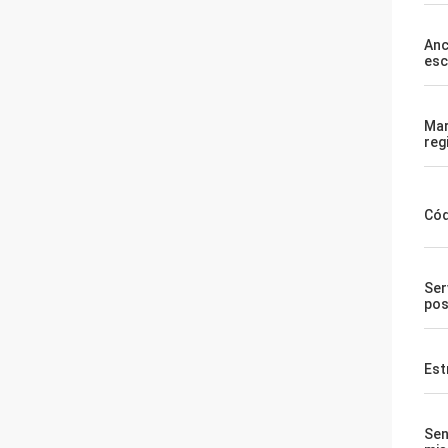
Anc
esc
Ma
reg
Cód
Ser
pos
Est
Sen