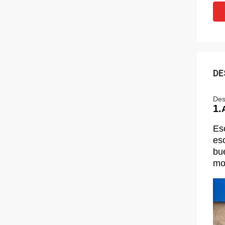
DE
Des
1.
Es
es
bue
mo