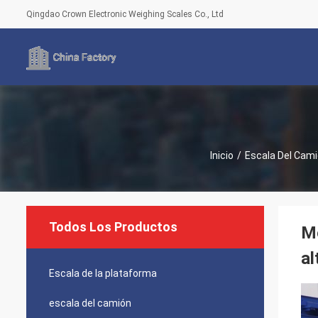
Qingdao Crown Electronic Weighing Scales Co., Ltd
Inicio
/
Escala Del Cam
Todos Los Productos
Me
al
Escala de la plataforma
escala del camión