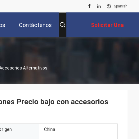
Spanish
os
Contáctenos
Solicitar Una
Cotización
Accesorios Alternativos
ones Precio bajo con accesorios
origen
China