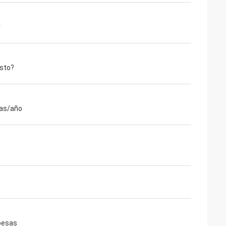
r
esto?
as/año
pesas