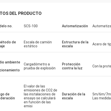
TOS DEL PRODUCTO
elo no.
SCS-100
Automatización
Automatiza
método de
Escala de camión
Estructura de la
Acero de ti
aje
estático
escala
io ambiente
Cargadómetro a
Protección
Con la prot
prueba de explosión
contra la luz
cionamiento
El valor de las
emisiones de CO2 de
go de
las instalaciones de
Duración de la
5m/6m/7m
deración
ensayo se calculará
escala
Las medidas
en función de las
emisi