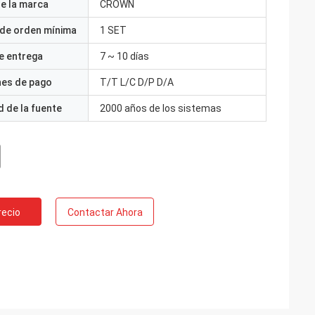
e la marca
CROWN
 de orden mínima
1 SET
e entrega
7 ~ 10 días
nes de pago
T/T L/C D/P D/A
 de la fuente
2000 años de los sistemas
recio
Contactar Ahora