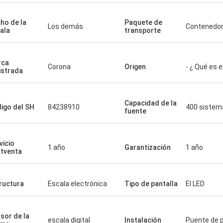
ho de la
Paquete de
Los demás
Contenedo
ala
transporte
rca
Corona
Origen
- ¿ Qué es 
istrada
Capacidad de la
igo del SH
84238910
400 sistem
fuente
vicio
1 año
Garantización
1 año
tventa
ructura
Escala electrónica
Tipo de pantalla
El LED
sor de la
escala digital
Instalación
Puente de 