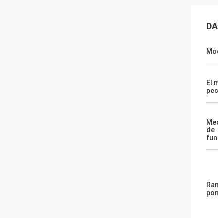
DA
Mod
El 
pes
Med
de
fun
Ran
pon