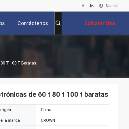
Spanish
os
Contáctenos
Solicitar Una
Cotización
 80 T 100 T Baratas
trónicas de 60 t 80 t 100 t baratas
origen
China
e la marca
CROWN