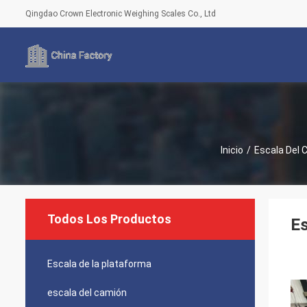
Qingdao Crown Electronic Weighing Scales Co., Ltd
Inicio
/
Escala Del 
Todos Los Productos
Es
Escala de la plataforma
escala del camión