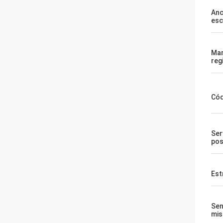
Anc
esc
Ma
reg
Cód
Ser
pos
Est
Sen
mi