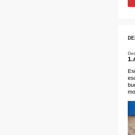
DE
Des
1.
Es
es
bue
mo