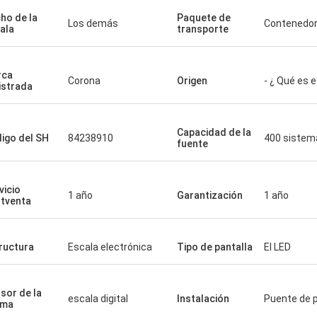
ho de la
Paquete de
Los demás
Contenedo
ala
transporte
rca
Corona
Origen
- ¿ Qué es 
istrada
Capacidad de la
igo del SH
84238910
400 sistem
fuente
vicio
1 año
Garantización
1 año
tventa
ructura
Escala electrónica
Tipo de pantalla
El LED
sor de la
escala digital
Instalación
Puente de 
sma