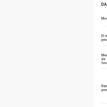
DA
Mod
El 
pes
Med
de
fun
Ran
pon