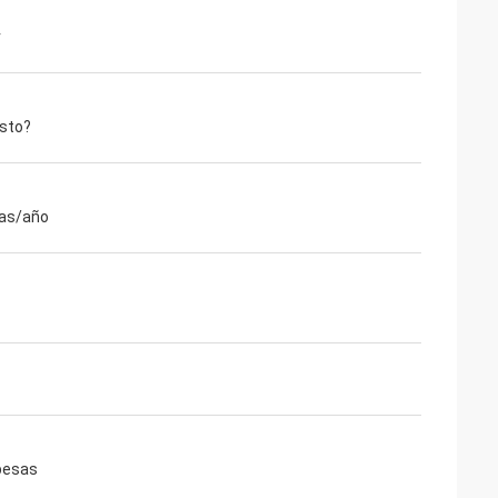
r
esto?
as/año
pesas