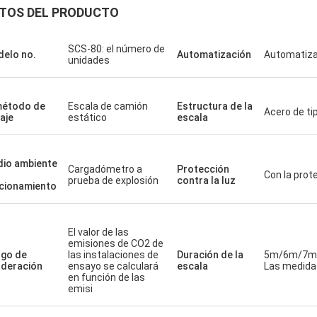
TOS DEL PRODUCTO
SCS-80: el número de
elo no.
Automatización
Automatiza
unidades
método de
Escala de camión
Estructura de la
Acero de ti
aje
estático
escala
io ambiente
Cargadómetro a
Protección
Con la prot
prueba de explosión
contra la luz
cionamiento
El valor de las
emisiones de CO2 de
go de
las instalaciones de
Duración de la
5m/6m/7m
deración
ensayo se calculará
escala
Las medidas
en función de las
emisi