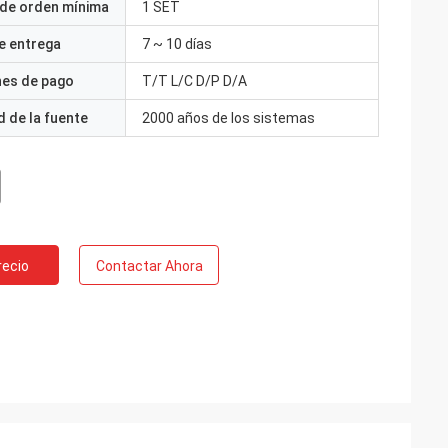
 de orden mínima
1 SET
e entrega
7 ~ 10 días
nes de pago
T/T L/C D/P D/A
 de la fuente
2000 años de los sistemas
recio
Contactar Ahora