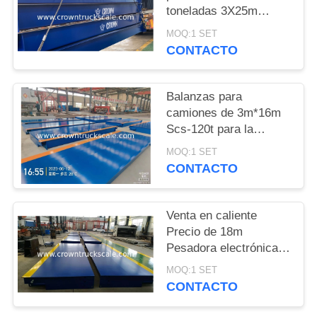
toneladas 3X25m
PRIVACY
Balanza de pesas para
MOQ:1 SET
camiones
POLICY
CONTACTO
Balanzas para
camiones de 3m*16m
Scs-120t para la
pesaje de vehículos
MOQ:1 SET
CONTACTO
Venta en caliente
Precio de 18m
Pesadora electrónica
Balanza 30t 50t 60t 70t
MOQ:1 SET
80t 100t
CONTACTO