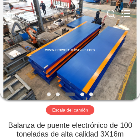
Scales
Co.,
Ltd.
All
Rights
Reserved.
Developed
by
INICIO
ECER
PRODUCTOS
SOBRE
NOSOTROS
VISITA
A
Escala del camión
LA
Balanza de puente electrónico de 100
FÁBRICA
toneladas de alta calidad 3X16m