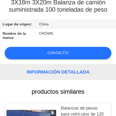
3X18m 3X20m Balanza de camión
suministrada 100 toneladas de peso
CONTROL
DE
Lugar de origen:
China
CALIDAD
Nombre de la
CROWN
marca:
CONTACTO
CONTACTO!
SOLICITAR
UNA
INFORMACIÓN DETALLADA
COTIZACIÓN
productos similares
MAPA
DEL
Balanzas de pesas
SITIO
para vehículos de 120