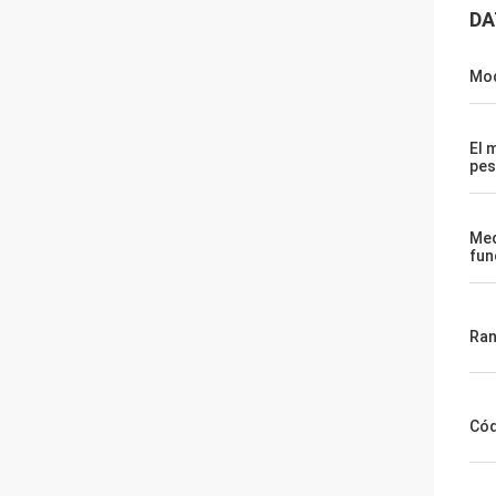
DA
Mod
El 
pes
Med
fun
Ran
Cód