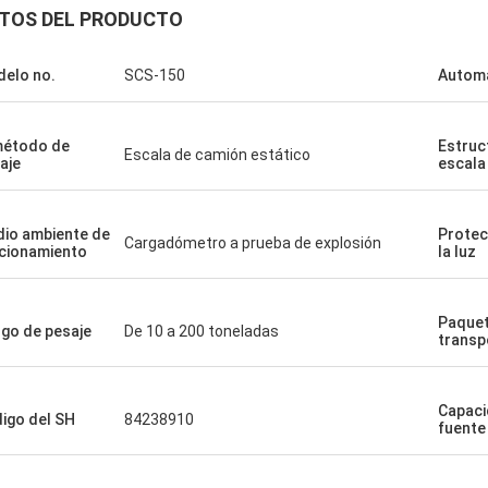
TOS DEL PRODUCTO
elo no.
SCS-150
Automa
método de
Estruc
Escala de camión estático
aje
escala
io ambiente de
Protec
Cargadómetro a prueba de explosión
cionamiento
la luz
Paquet
go de pesaje
De 10 a 200 toneladas
transp
Capaci
igo del SH
84238910
fuente