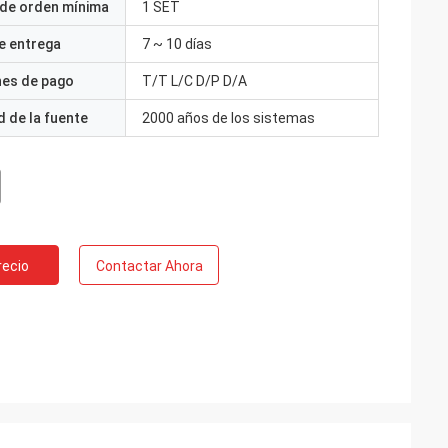
 de orden mínima
1 SET
e entrega
7 ~ 10 días
nes de pago
T/T L/C D/P D/A
 de la fuente
2000 años de los sistemas
recio
Contactar Ahora