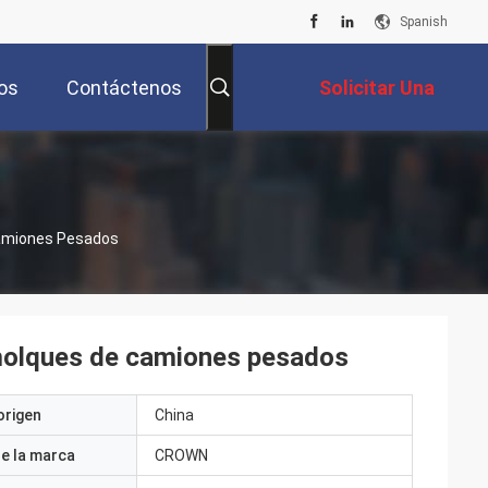
Spanish
os
Contáctenos
Solicitar Una
Cotización
Camiones Pesados
emolques de camiones pesados
origen
China
e la marca
CROWN