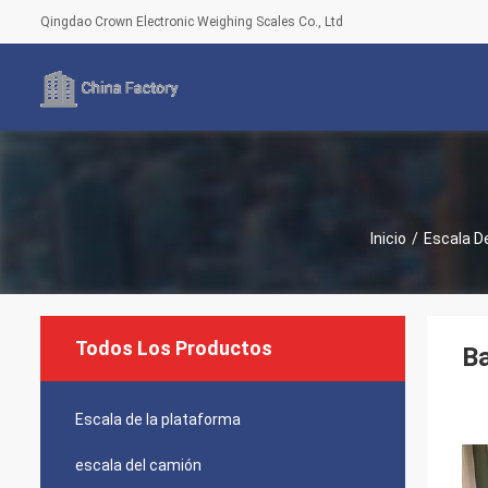
Qingdao Crown Electronic Weighing Scales Co., Ltd
Inicio
/
Escala D
Todos Los Productos
Ba
Escala de la plataforma
escala del camión