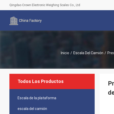
Qingdao Crown Electronic Weighing Scales Co., Ltd
Inicio
/
Escala Del Camión
/
Pre
Todos Los Productos
Pr
de
Escala de la plataforma
escala del camión