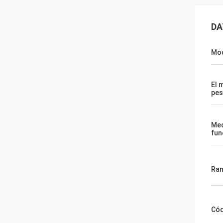
DA
Mod
El 
pes
Med
fun
Ran
Cód