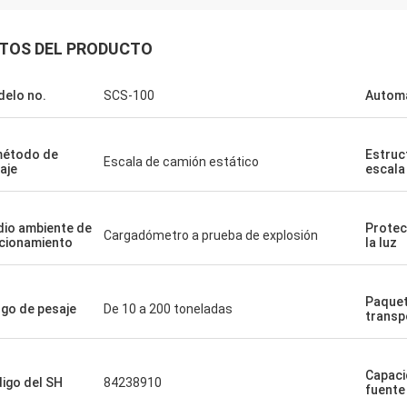
TOS DEL PRODUCTO
elo no.
SCS-100
Automa
método de
Estruc
Escala de camión estático
aje
escala
io ambiente de
Protec
Cargadómetro a prueba de explosión
cionamiento
la luz
Paquet
go de pesaje
De 10 a 200 toneladas
transp
Capaci
igo del SH
84238910
fuente