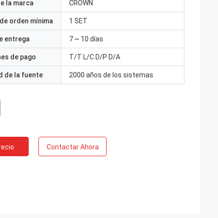
e la marca
CROWN
 de orden mínima
1 SET
e entrega
7 ~ 10 días
nes de pago
T/T L/C D/P D/A
 de la fuente
2000 años de los sistemas
recio
Contactar Ahora