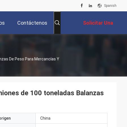
Spanish
os
Contáctenos
Solicitar Una
Cotización
anzas De Peso Para Mercancías Y
miones de 100 toneladas Balanzas
origen
China