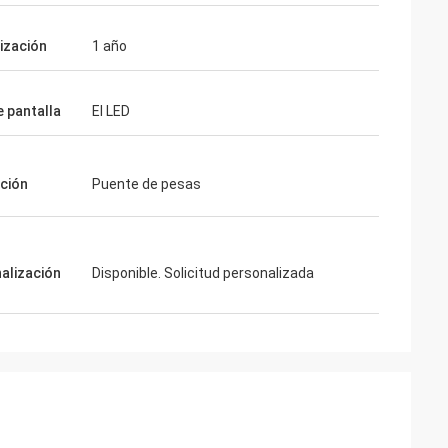
ización
1 año
e pantalla
El LED
ación
Puente de pesas
alización
Disponible. Solicitud personalizada