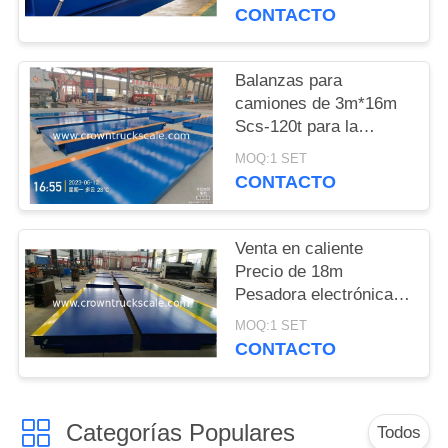
camiones
CONTACTO
PRIVACY
POLICY
Balanzas para
camiones de 3m*16m
Scs-120t para la
pesaje de vehículos
MOQ:1 SET
CONTACTO
Venta en caliente
Precio de 18m
Pesadora electrónica
Balanza 30t 50t 60t 70t
MOQ:1 SET
80t 100t
CONTACTO
Categorías Populares
Todos