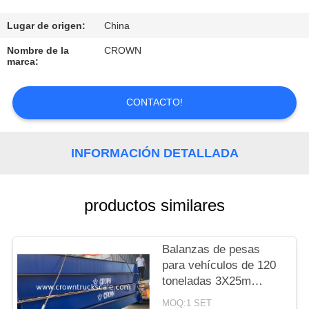
CONTROL
Lugar de origen:
China
DE
Nombre de la
CROWN
marca:
CALIDAD
CONTACTO!
CONTACTO
INFORMACIÓN DETALLADA
SOLICITAR
UNA
COTIZACIÓN
productos similares
MAPA
Balanzas de pesas
para vehículos de 120
DEL
toneladas 3X25m
SITIO
Balanza de pesas para
MOQ:1 SET