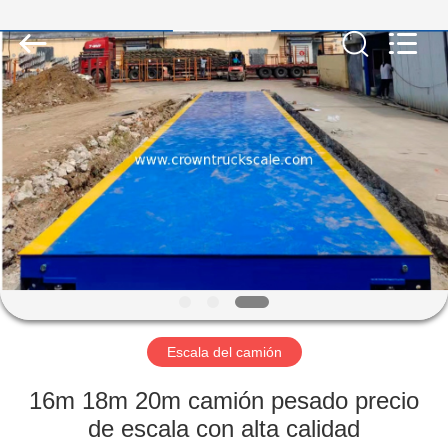
Scales
Co.,
Ltd.
All
Rights
Reserved.
Developed
by
INICIO
ECER
PRODUCTOS
SOBRE
NOSOTROS
VISITA
A
Escala del camión
LA
16m 18m 20m camión pesado precio
FÁBRICA
de escala con alta calidad