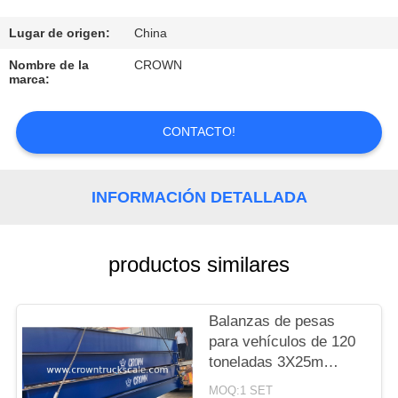
CONTROL
Lugar de origen:
China
DE
Nombre de la
CROWN
marca:
CALIDAD
CONTACTO!
CONTACTO
INFORMACIÓN DETALLADA
SOLICITAR
UNA
COTIZACIÓN
productos similares
MAPA
Balanzas de pesas
para vehículos de 120
DEL
toneladas 3X25m
SITIO
Balanza de pesas para
MOQ:1 SET