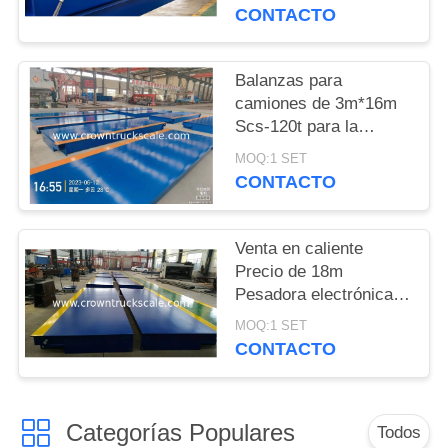
camiones
CONTACTO
PRIVACY
POLICY
Balanzas para
camiones de 3m*16m
Scs-120t para la
pesaje de vehículos
MOQ:1 SET
CONTACTO
Venta en caliente
Precio de 18m
Pesadora electrónica
Balanza 30t 50t 60t 70t
MOQ:1 SET
80t 100t
CONTACTO
Categorías Populares
Todos