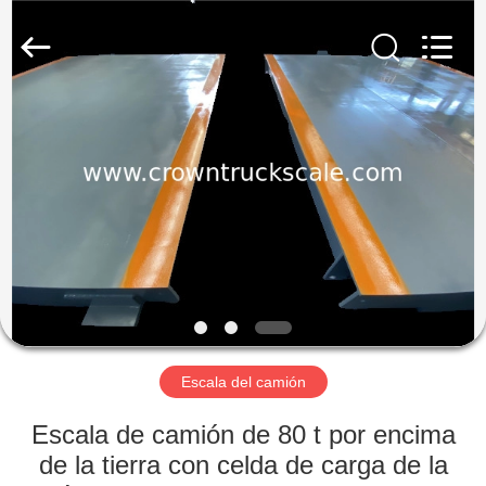
Scales
Co.,
Ltd.
All
Rights
Reserved.
Developed
by
INICIO
ECER
PRODUCTOS
SOBRE
NOSOTROS
VISITA
A
Escala del camión
LA
Escala de camión de 80 t por encima
FÁBRICA
de la tierra con celda de carga de la