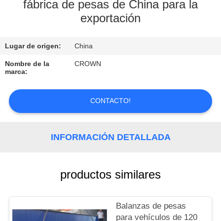
fábrica de pesas de China para la
exportación
CONTROL
DE
Lugar de origen:
China
CALIDAD
Nombre de la
CROWN
marca:
CONTACTO
CONTACTO!
SOLICITAR
UNA
INFORMACIÓN DETALLADA
COTIZACIÓN
productos similares
MAPA
DEL
Balanzas de pesas
SITIO
para vehículos de 120