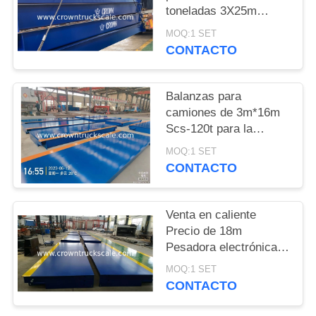
toneladas 3X25m
PRIVACY
Balanza de pesas para
MOQ:1 SET
camiones
POLICY
CONTACTO
Balanzas para
camiones de 3m*16m
Scs-120t para la
pesaje de vehículos
MOQ:1 SET
CONTACTO
Venta en caliente
Precio de 18m
Pesadora electrónica
Balanza 30t 50t 60t 70t
MOQ:1 SET
80t 100t
CONTACTO