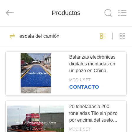
Scales
Co.,
Ltd.
Productos
All
Rights
Reserved.
Developed
by
INICIO
199
ECER
escala del camión
Escala de la
PRODUCTOS
plataforma
Balanzas electrónicas
digitales montadas en
SOBRE
un pozo en China
NOSOTROS
MOQ:1 SET
CONTACTO
300
VISITA
A
20 toneladas a 200
escala del camión
toneladas Tilo sin pozo
LA
por encima del suelo
FÁBRICA
Camión de pesas
MOQ:1 SET