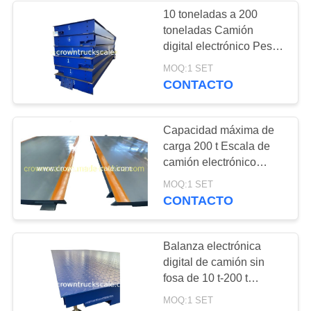
10 toneladas a 200
toneladas Camión
digital electrónico Pesas
de puente Camión de
MOQ:1 SET
balanza Balanzas de
CONTACTO
remolque Precios
Capacidad máxima de
carga 200 t Escala de
camión electrónico
digital con célula de
MOQ:1 SET
carga Keli de alta
CONTACTO
precisión
Balanza electrónica
digital de camión sin
fosa de 10 t-200 t
Puente de pesaje para
MOQ:1 SET
la pesaje de camiones