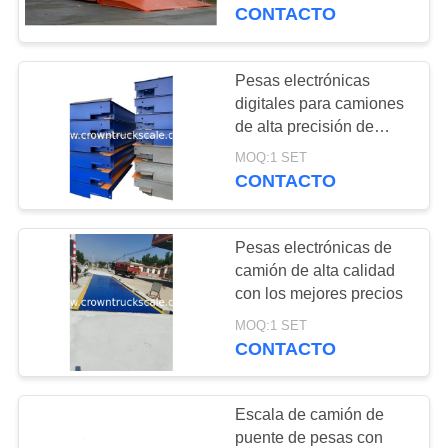
Diseño de la base del
CONTACTO
puente
CONTROL
DE
Pesas electrónicas
0
CALIDAD
digitales para camiones
de alta precisión de
Celda de carga
5m~24m 10t~200t con
MOQ:1 SET
CONTACTO
celda de carga Keli
CONTACTO
SOLICITAR
Pesas electrónicas de
UNA
camión de alta calidad
COTIZACIÓN
con los mejores precios
0
MOQ:1 SET
CONTACTO
MAPA
Indicador
DEL
Escala de camión de
SITIO
puente de pesas con