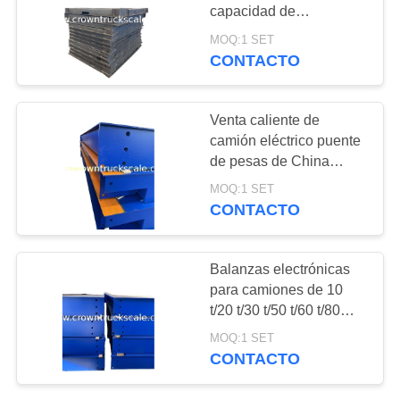
capacidad de
PRIVACY
10000~200000kgs
MOQ:1 SET
CONTACTO
POLICY
Venta caliente de
camión eléctrico puente
de pesas de China
fabricante
MOQ:1 SET
CONTACTO
Balanzas electrónicas
para camiones de 10
t/20 t/30 t/50 t/60 t/80
t/100 t/120 t/150 t/180
MOQ:1 SET
t/200 t
CONTACTO