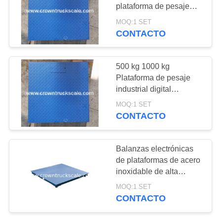
plataforma de pesaje
PRIVACY
Balanza de suelo de
MOQ:1 SET
acero inoxidable 1000kg
CONTACTO
POLICY
2000kg 3000kg
500 kg 1000 kg
Plataforma de pesaje
industrial digital
electrónica Balanza de
MOQ:1 SET
banco
CONTACTO
Balanzas electrónicas
de plataformas de acero
inoxidable de alta
calidad
MOQ:1 SET
CONTACTO