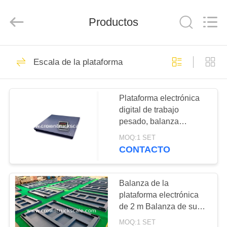
Weighing
Scales
Co.,
Ltd.
Productos
All
Rights
Reserved.
Developed
INICIO
by
199
ECER
Escala de la plataforma
Escala de la
PRODUCTOS
plataforma
Plataforma electrónica
digital de trabajo
SOBRE
pesado, balanza
NOSOTROS
industrial con pantalla
MOQ:1 SET
LED/LCD
CONTACTO
300
VISITA
A
Balanza de la
escala del camión
plataforma electrónica
LA
de 2 m Balanza de suelo
FÁBRICA
de acero inoxidable
MOQ:1 SET